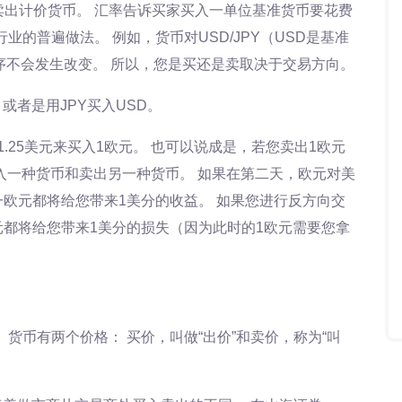
出计价货币。 汇率告诉买家买入一单位基准货币要花费
业的普遍做法。 例如，货币对USD/JPY（USD是基准
顺序不会发生改变。 所以，您是买还是卖取决于交易方向。
Y，或者是用JPY买入USD。
着您需用1.25美元来买入1欧元。 也可以说成是，若您卖出1欧元
买入一种货币和卖出另一种货币。 如果在第二天，欧元对美
一欧元都将给您带来1美分的收益。 如果您进行反方向交
元都将给您带来1美分的损失（因为此时的1欧元需要您拿
货币有两个价格： 买价，叫做“出价”和卖价，称为“叫