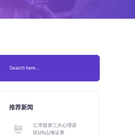
推荐新闻
汇市投资三大心理误
区|zfx山海证券