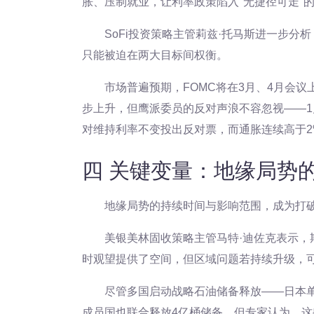
胀、压制就业，让利率政策陷入"无捷径可走"
SoFi投资策略主管莉兹·托马斯进一步
只能被迫在两大目标间权衡。
市场普遍预期，FOMC将在3月、4月会议上
步上升，但鹰派委员的反对声浪不容忽视——1
对维持利率不变投出反对票，而通胀连续高于
四 关键变量：地缘局势
地缘局势的持续时间与影响范围，成为打
美银美林固收策略主管马特·迪佐克表示
时观望提供了空间，但区域问题若持续升级，
尽管多国启动战略石油储备释放——日本单次
成员国也联合释放4亿桶储备，但专家认为，