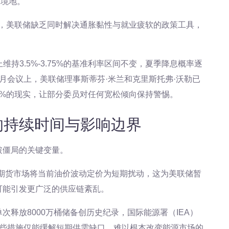
的境地。
分析，美联储缺乏同时解决通胀黏性与就业疲软的政策工具，
维持3.5%-3.75%的基准利率区间不变，夏季降息概率逐
月会议上，美联储理事斯蒂芬·米兰和克里斯托弗·沃勒已
2%的现实，让部分委员对任何宽松倾向保持警惕。
的持续时间与影响边界
破僵局的关键变量。
，期货市场将当前油价波动定价为短期扰动，这为美联储暂
可能引发更广泛的供应链紊乱。
释放8000万桶储备创历史纪录，国际能源署（IEA）
这些措施仅能缓解短期供需缺口，难以根本改变能源市场的