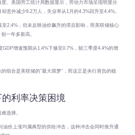
难度。美国劳工统计局数据显示，劳动力市场呈现明显分
却意外减少9.2万人，失业率从1月的4.3%回升至4.4%。
回落至2.4%，但未反映油价飙升的滞后影响，而美联储核心
%，创一年多新高。
DP增速预期从1.4%下修至0.7%，较三季度4.4%的增
的组合是美联储的"最大噩梦"，而这正是央行肩负的稳
下的利率决策困境
两难选择。
税与油价上涨均属典型的供给冲击，这种冲击会同时推升通