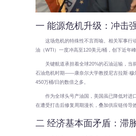
一 能源危机升级：冲击
这场危机的特殊性不言而喻。相关军事行
油（WTI）一度冲高至120美元/桶，创下近年
关键航道承担着全球20%的石油运输，当
石油危机时期——康奈尔大学教授尼古拉斯·穆尔
450万桶/日的数倍之多。
作为全球头号产油国，美国虽已降低对进
在遭受打击后修复周期漫长，叠加供应链传导
二 经济基本面矛盾：滞